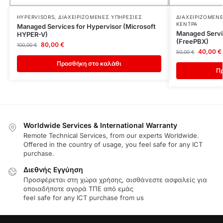
HYPERVISORS
,
ΔΙΑΧΕΙΡΙΖΌΜΕΝΕΣ ΥΠΗΡΕΣΊΕΣ
ΔΙΑΧΕΙΡΙΖΌΜΕΝ
ΚΈΝΤΡΑ
Managed Services for Hypervisor (Microsoft
Managed Servi
HYPER-V)
(FreePBX)
80,00
€
100,00
€
40,00
€
50,00
€
Προσθήκη στο καλάθι
Πρ
Worldwide Services & International Warranty
Remote Technical Services, from our experts Worldwide.
Offered in the country of usage, you feel safe for any ICT
purchase.
Διεθνής Εγγύηση
Προσφέρεται στη χώρα χρήσης, αισθάνεστε ασφαλείς για
οποιαδήποτε αγορά ΤΠΕ από εμάς
feel safe for any ICT purchase from us