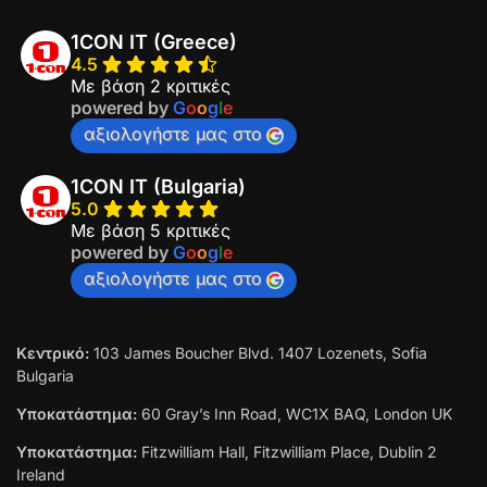
1CON IT (Greece)
4.5
Με βάση 2 κριτικές
Welcome to 1con AI Chat!
powered by
G
o
o
g
l
e
αξιολογήστε μας στο
Let's get started. Enter your email to begin chatting
with us.
1CON IT (Bulgaria)
5.0
Με βάση 5 κριτικές
powered by
G
o
o
g
l
e
αξιολογήστε μας στο
Start Chat
Κεντρικό:
103 James Boucher Blvd. 1407 Lozenets, Sofia
Bulgaria
Υποκατάστημα:
60 Gray’s Inn Road, WC1X BAQ, London UK
Υποκατάστημα:
Fitzwilliam Hall, Fitzwilliam Place, Dublin 2
Ireland