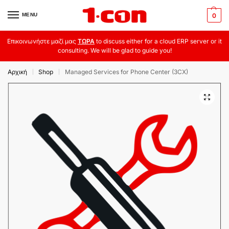
MENU
0
Επικοινωνήστε μαζί μας
ΤΩΡΑ
to discuss either for a cloud ERP server or it
consulting. We will be glad to guide you!
Αρχική
Shop
Managed Services for Phone Center (3CX)
|
|