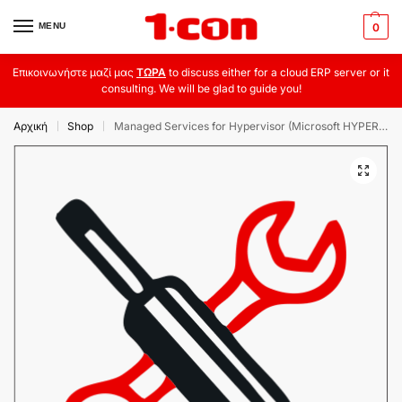
MENU
0
Επικοινωνήστε μαζί μας
ΤΩΡΑ
to discuss either for a cloud ERP server or it
consulting. We will be glad to guide you!
Αρχική
Shop
Managed Services for Hypervisor (Microsoft HYPER-V)
|
|