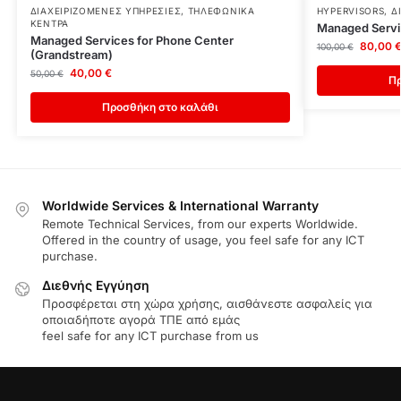
ΔΙΑΧΕΙΡΙΖΌΜΕΝΕΣ ΥΠΗΡΕΣΊΕΣ
,
ΤΗΛΕΦΩΝΙΚΆ
HYPERVISORS
,
Δ
ΚΈΝΤΡΑ
Managed Servi
Managed Services for Phone Center
80,00
100,00
€
(Grandstream)
40,00
€
50,00
€
Πρ
Προσθήκη στο καλάθι
Worldwide Services & International Warranty
Remote Technical Services, from our experts Worldwide.
Offered in the country of usage, you feel safe for any ICT
purchase.
Διεθνής Εγγύηση
Προσφέρεται στη χώρα χρήσης, αισθάνεστε ασφαλείς για
οποιαδήποτε αγορά ΤΠΕ από εμάς
feel safe for any ICT purchase from us