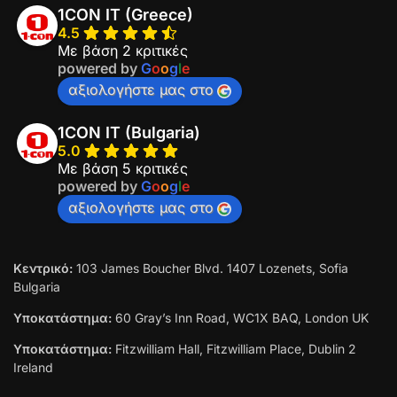
1CON IT (Greece)
4.5
Με βάση 2 κριτικές
Welcome to 1con AI Chat!
powered by
G
o
o
g
l
e
αξιολογήστε μας στο
Let's get started. Enter your email to begin chatting
with us.
1CON IT (Bulgaria)
5.0
Με βάση 5 κριτικές
powered by
G
o
o
g
l
e
αξιολογήστε μας στο
Start Chat
Κεντρικό:
103 James Boucher Blvd. 1407 Lozenets, Sofia
Bulgaria
Υποκατάστημα:
60 Gray’s Inn Road, WC1X BAQ, London UK
Υποκατάστημα:
Fitzwilliam Hall, Fitzwilliam Place, Dublin 2
Ireland