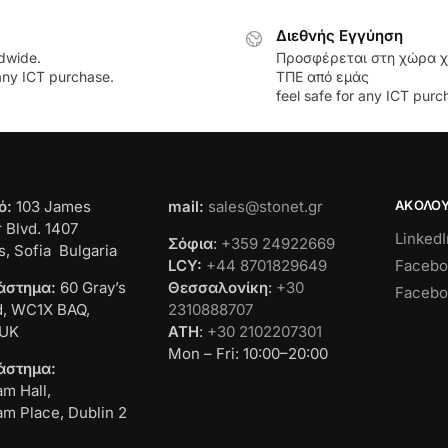
Διεθνής Εγγύηση
dwide.
Προσφέρεται στη χώρα χ
 any ICT purchase.
ΤΠΕ από εμάς
feel safe for any ICT purc
ό:
103 James
mail:
sales@stonet.gr
ΑΚΟΛΟ
 Blvd. 1407
LinkedI
Σόφια
:
+359 24922669
, Sofia Bulgaria
Facebo
LCY:
+44 8701829649
άστημα:
60 Gray’s
Θεσσαλονίκη
:
+30
Facebo
d, WC1X BAQ,
2310888707
 UK
ATH
:
+30 2102207301
Mon – Fri: 10:00–20:00
άστημα:
am Hall,
iam Place, Dublin 2