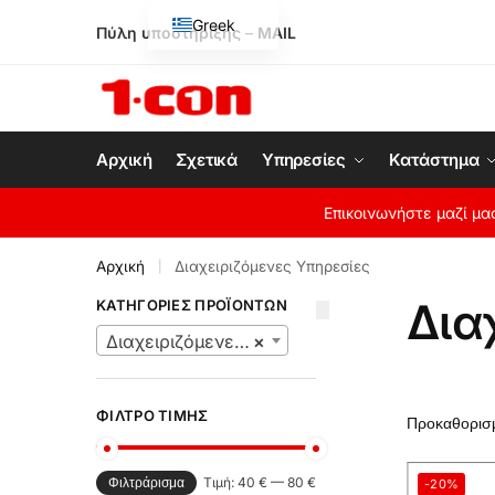
Greek
Πύλη υποστήριξης
–
MAIL
English
Αρχική
Σχετικά
Υπηρεσίες
Κατάστημα
Επικοινωνήστε μαζί μ
Αρχική
Διαχειριζόμενες Υπηρεσίες
|
Δια
ΚΑΤΗΓΟΡΊΕΣ ΠΡΟΪΌΝΤΩΝ
Διαχειριζόμενες Υπηρεσίες
×
ΦΊΛΤΡΟ ΤΙΜΉΣ
Τιμή:
40 €
—
80 €
Φιλτράρισμα
-20%