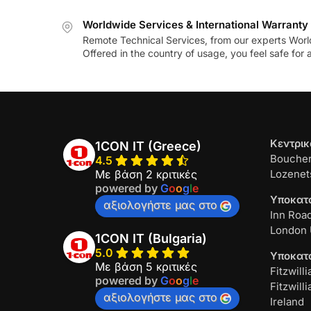
Worldwide Services & International Warranty
Remote Technical Services, from our experts Worl
Offered in the country of usage, you feel safe for
Κεντρικ
1CON IT (Greece)
Boucher
4.5
Με βάση 2 κριτικές
Lozenets
powered by
G
o
o
g
l
e
Υποκατ
αξιολογήστε μας στο
Inn Roa
London
1CON IT (Bulgaria)
5.0
Υποκατ
Με βάση 5 κριτικές
Fitzwilli
powered by
G
o
o
g
l
e
Fitzwill
αξιολογήστε μας στο
Ireland