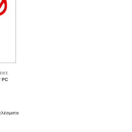
ΣΊΕΣ
r PC
τελέσματα