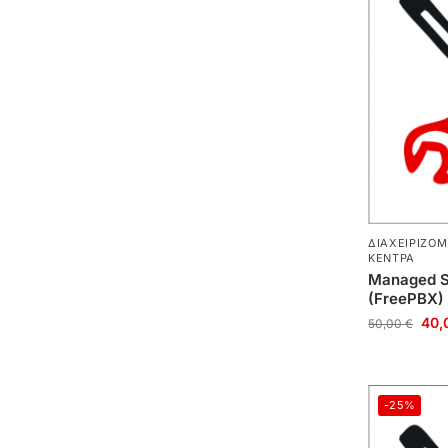
ΔΙΑΧΕΙΡΙΖΌ
ΚΈΝΤΡΑ
Managed Se
(FreePBX)
40,
50,00
€
-25%