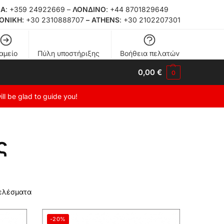
ΙΑ
:
+359 24922669
–
ΛΟΝΔΙΝΟ
:
+44 8701829649
ΟΝΙΚΗ
:
+30 2310888707
– ATHENS
:
+30 2102207301
αμείο
Πύλη υποστήριξης
Βοήθεια πελατών
0,00
€
0
ill be glad to guide you!
ς
τελέσματα
-20%